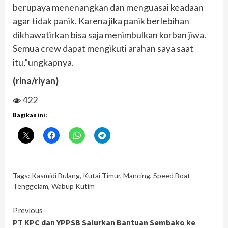
berupaya menenangkan dan menguasai keadaan
agar tidak panik. Karena jika panik berlebihan
dikhawatirkan bisa saja menimbulkan korban jiwa.
Semua crew dapat mengikuti arahan saya saat
itu,”ungkapnya.
(rina/riyan)
422
Bagikan ini:
Tags:
Kasmidi Bulang
,
Kutai Timur
,
Mancing
,
Speed Boat
Tenggelam
,
Wabup Kutim
Continue
Previous
PT KPC dan YPPSB Salurkan Bantuan Sembako ke