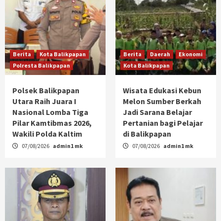
Berita
Kota Balikpapan
Berita
Daerah
Ekonomi
Polresta Balikpapan
Kota Balikpapan
Polsek Balikpapan
Wisata Edukasi Kebun
Utara Raih Juara I
Melon Sumber Berkah
Nasional Lomba Tiga
Jadi Sarana Belajar
Pilar Kamtibmas 2026,
Pertanian bagi Pelajar
Wakili Polda Kaltim
di Balikpapan
07/08/2026
admin1 mk
07/08/2026
admin1 mk