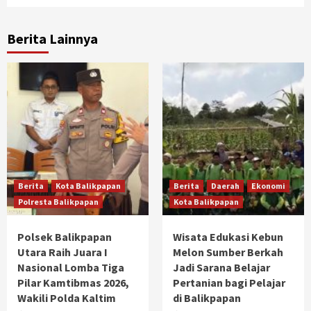
Berita Lainnya
Berita
Kota Balikpapan
Berita
Daerah
Ekonomi
Polresta Balikpapan
Kota Balikpapan
Polsek Balikpapan
Wisata Edukasi Kebun
Utara Raih Juara I
Melon Sumber Berkah
Nasional Lomba Tiga
Jadi Sarana Belajar
Pilar Kamtibmas 2026,
Pertanian bagi Pelajar
Wakili Polda Kaltim
di Balikpapan