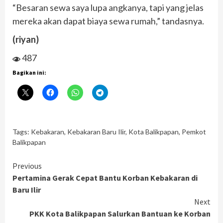
“Besaran sewa saya lupa angkanya, tapi yang jelas
mereka akan dapat biaya sewa rumah,” tandasnya.
(riyan)
487
Bagikan ini:
Tags:
Kebakaran
,
Kebakaran Baru Ilir
,
Kota Balikpapan
,
Pemkot
Balikpapan
Continue
Previous
Pertamina Gerak Cepat Bantu Korban Kebakaran di
Reading
Baru Ilir
Next
PKK Kota Balikpapan Salurkan Bantuan ke Korban