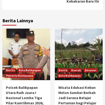
Kebakaran Baru Ilir
Berita Lainnya
Berita
Kota Balikpapan
Berita
Daerah
Ekonomi
Polresta Balikpapan
Kota Balikpapan
Polsek Balikpapan
Wisata Edukasi Kebun
Utara Raih Juara I
Melon Sumber Berkah
Nasional Lomba Tiga
Jadi Sarana Belajar
Pilar Kamtibmas 2026,
Pertanian bagi Pelajar