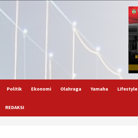
Politik
Ekonomi
Olahraga
Yamaha
Lifestyle
REDAKSI