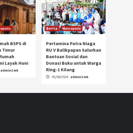
opolis
Berita
Metropolis
umah BSPS di
Pertamina Patra Niaga
n Timur
RU V Balikpapan Salurkan
 Rumah
Bantuan Sosial dan
ni Layak Huni
Donasi Buku untuk Warga
Ring-1 Kilang
admin1 mk
05/08/2026
admin1 mk