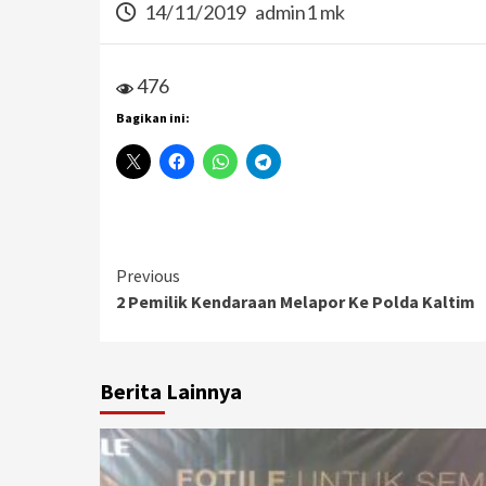
14/11/2019
admin1 mk
476
Bagikan ini:
Continue
Previous
2 Pemilik Kendaraan Melapor Ke Polda Kaltim
Reading
Berita Lainnya