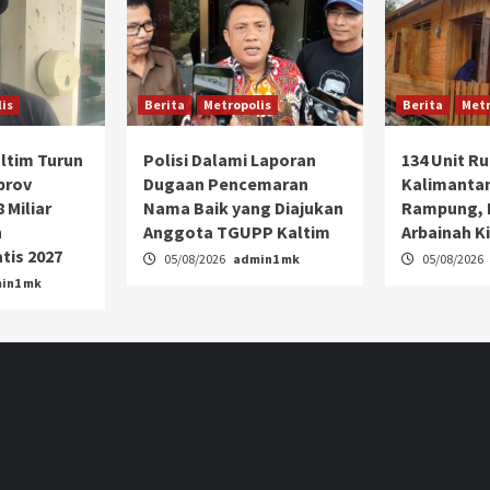
is
Berita
Metropolis
Berita
Metr
ltim Turun
Polisi Dalami Laporan
134 Unit R
prov
Dugaan Pencemaran
Kalimanta
 Miliar
Nama Baik yang Diajukan
Rampung,
n
Anggota TGUPP Kaltim
Arbainah Ki
tis 2027
05/08/2026
admin1 mk
05/08/2026
in1 mk