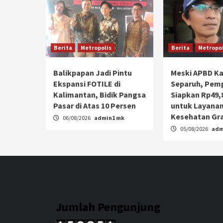
Berita
Metropolis
Berita
Metropol
Balikpapan Jadi Pintu
Meski APBD Ka
Ekspansi FOTILE di
Separuh, Pem
Kalimantan, Bidik Pangsa
Siapkan Rp49,8
Pasar di Atas 10 Persen
untuk Layana
Kesehatan Gra
06/08/2026
admin1 mk
05/08/2026
adm
Jumlah Pengunjung