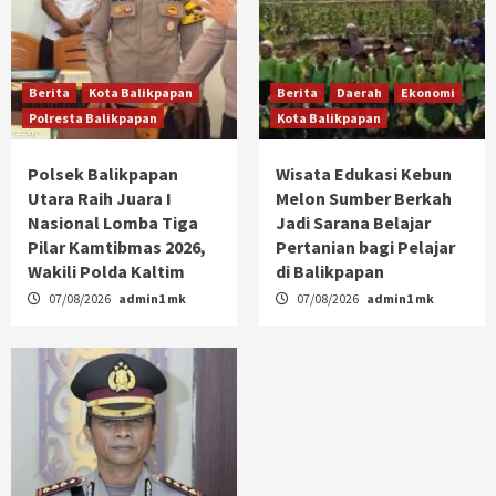
Berita
Kota Balikpapan
Berita
Daerah
Ekonomi
Polresta Balikpapan
Kota Balikpapan
Polsek Balikpapan
Wisata Edukasi Kebun
Utara Raih Juara I
Melon Sumber Berkah
Nasional Lomba Tiga
Jadi Sarana Belajar
Pilar Kamtibmas 2026,
Pertanian bagi Pelajar
Wakili Polda Kaltim
di Balikpapan
07/08/2026
admin1 mk
07/08/2026
admin1 mk