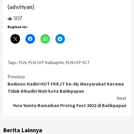
(adv/riyan)
507
Bagikan ini:
Tags:
PLN
,
PLN UIP Kalbagtim
,
PLN UIP KLT
Continue
Previous
Budiono Hadiri HUT FKKJT ke-36, Masyarakat Kecewa
Reading
Tidak Dihadiri Wali kota Balikpapan
Next
Yura Yunita Ramaikan Prolog Fest 2022 di Balikpapan
Berita Lainnya