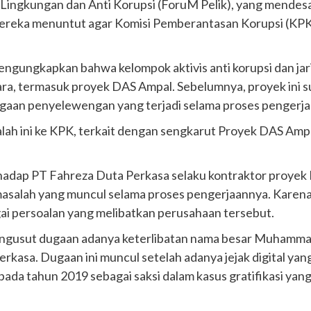
Lingkungan dan Anti Korupsi (ForuM Pelik), yang mendes
Mereka menuntut agar Komisi Pemberantasan Korupsi (KPK)
engungkapkan bahwa kelompok aktivis anti korupsi dan ja
ara, termasuk proyek DAS Ampal. Sebelumnya, proyek ini s
ugaan penyelewengan yang terjadi selama proses pengerj
h ini ke KPK, terkait dengan sengkarut Proyek DAS Ampal.
hadap PT Fahreza Duta Perkasa selaku kontraktor proye
k masalah yang muncul selama proses pengerjaannya. Karen
gai persoalan yang melibatkan perusahaan tersebut.
engusut dugaan adanya keterlibatan nama besar Muhamm
Perkasa. Dugaan ini muncul setelah adanya jejak digital 
ada tahun 2019 sebagai saksi dalam kasus gratifikasi ya