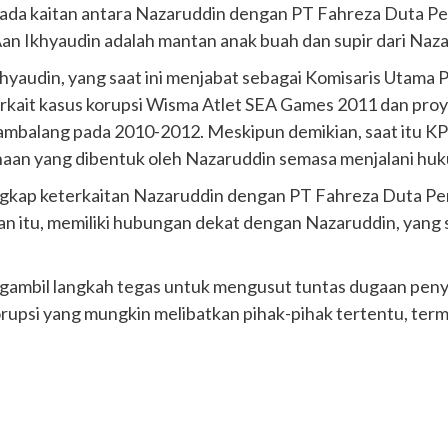
a ada kaitan antara Nazaruddin dengan PT Fahreza Duta P
an Ikhyaudin adalah mantan anak buah dan supir dari Nazar
yaudin, yang saat ini menjabat sebagai Komisaris Utama 
erkait kasus korupsi Wisma Atlet SEA Games 2011 dan pr
Hambalang pada 2010-2012. Meskipun demikian, saat itu 
aan yang dibentuk oleh Nazaruddin semasa menjalani huk
ap keterkaitan Nazaruddin dengan PT Fahreza Duta Perk
an itu, memiliki hubungan dekat dengan Nazaruddin, yang 
gambil langkah tegas untuk mengusut tuntas dugaan pe
upsi yang mungkin melibatkan pihak-pihak tertentu, terma