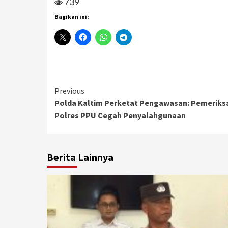
739
Bagikan ini:
Continue
Previous
Polda Kaltim Perketat Pengawasan: Pemerik
Reading
Polres PPU Cegah Penyalahgunaan
Berita Lainnya