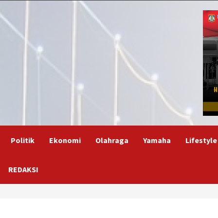
Politik
Ekonomi
Olahraga
Yamaha
Lifestyle
REDAKSI