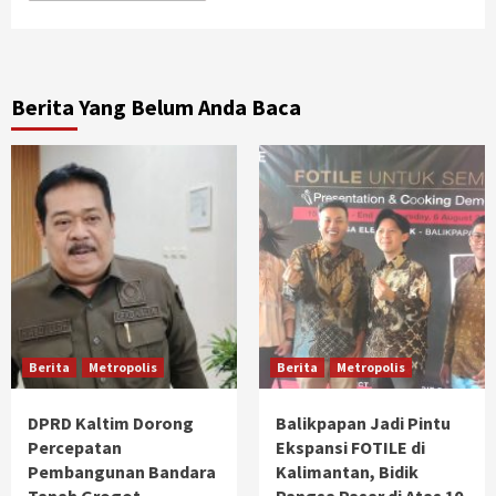
Berita Yang Belum Anda Baca
Berita
Metropolis
Berita
Metropolis
DPRD Kaltim Dorong
Balikpapan Jadi Pintu
Percepatan
Ekspansi FOTILE di
Pembangunan Bandara
Kalimantan, Bidik
Tanah Grogot
Pangsa Pasar di Atas 10