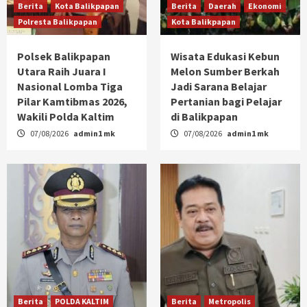
Berita
Kota Balikpapan
Berita
Daerah
Ekonomi
Polresta Balikpapan
Kota Balikpapan
Polsek Balikpapan
Wisata Edukasi Kebun
Utara Raih Juara I
Melon Sumber Berkah
Nasional Lomba Tiga
Jadi Sarana Belajar
Pilar Kamtibmas 2026,
Pertanian bagi Pelajar
Wakili Polda Kaltim
di Balikpapan
07/08/2026
admin1 mk
07/08/2026
admin1 mk
Berita
POLDA KALTIM
Berita
Metropolis