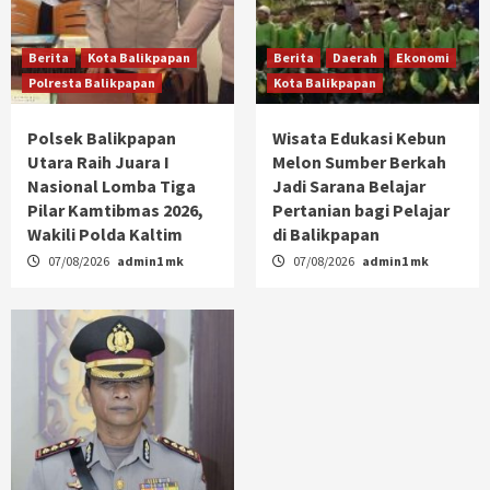
Berita
Kota Balikpapan
Berita
Daerah
Ekonomi
Polresta Balikpapan
Kota Balikpapan
Polsek Balikpapan
Wisata Edukasi Kebun
Utara Raih Juara I
Melon Sumber Berkah
Nasional Lomba Tiga
Jadi Sarana Belajar
Pilar Kamtibmas 2026,
Pertanian bagi Pelajar
Wakili Polda Kaltim
di Balikpapan
07/08/2026
admin1 mk
07/08/2026
admin1 mk