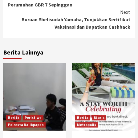
Reading
Perumahan GBR 7 Sepinggan
Next
Buruan #belisudah Yamaha, Tunjukkan Sertifikat
Vaksinasi dan Dapatkan Cashback
Berita Lainnya
Berita
Peristiwa
Berita
Bisnis
Polresta Balikpapan
Metropolis