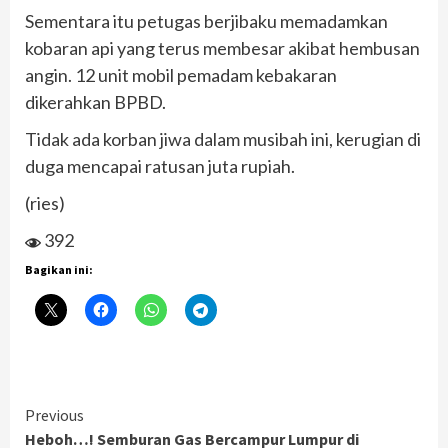
Sementara itu petugas berjibaku memadamkan
kobaran api yang terus membesar akibat hembusan
angin. 12 unit mobil pemadam kebakaran
dikerahkan BPBD.
Tidak ada korban jiwa dalam musibah ini, kerugian di
duga mencapai ratusan juta rupiah.
(ries)
392
Bagikan ini:
Continue
Previous
Heboh…! Semburan Gas Bercampur Lumpur di