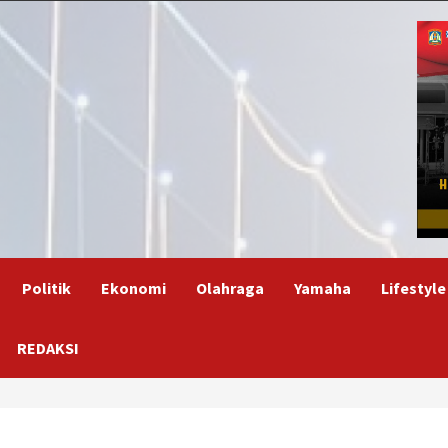
Politik
Ekonomi
Olahraga
Yamaha
Lifestyle
REDAKSI