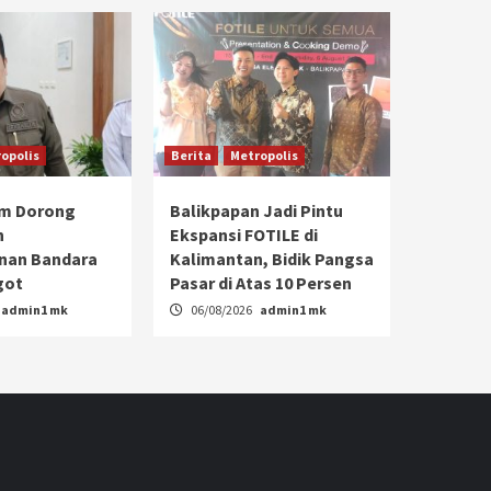
opolis
Berita
Metropolis
im Dorong
Balikpapan Jadi Pintu
n
Ekspansi FOTILE di
an Bandara
Kalimantan, Bidik Pangsa
got
Pasar di Atas 10 Persen
admin1 mk
06/08/2026
admin1 mk