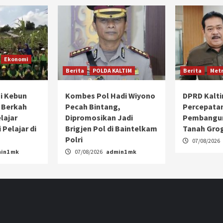
Ekonomi
Berita
POLDA KALTIM
Berita
Metr
i Kebun
Kombes Pol Hadi Wiyono
DPRD Kalt
 Berkah
Pecah Bintang,
Percepata
lajar
Dipromosikan Jadi
Pembangun
 Pelajar di
Brigjen Pol di Baintelkam
Tanah Gro
Polri
07/08/2026
in1 mk
07/08/2026
admin1 mk