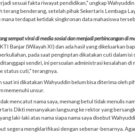
erjadi sesuai fakta riwayat pendidikan,” ungkap Wahyuddi
h terang benderang, setelah pihak Sekertaris Lembaga La
i mana terdapat ketidak singkronan data mahasiswa terseb
yang sempat viral di media sosial dan menjadi perbincangan di m
I Banjar (Wilayah XI) dan ada hasil yang dikeluarkan bap
 perkuliahan, pada saat penginptan dikatakan cuti dalam isi
itanggapi sendiri, ini persoalan administrasi kesalahan di 
 status cuti,” terangnya.
aat ini dikatakan Wahyuddin belum bisa diterima oleh pih
um memenuhi unsur.
 tidak mencatut nama saya, memang betul tidak menulis nama
kertaris Dikti menanyakan langsung ke rektor yang bersan
agi yang laki-laki atas nama siapa nama saya disebut Wahyudd
but segera mengklarifikasi dengan sebenar-benarnya. Agar