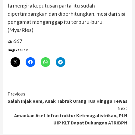
Ia mengira keputusan partai itu sudah
dipertimbangkan dan diperhitungkan, mesi dari sisi
pengamat menganggap itu terburu-buru.
(Mys/Ries)
667
Bagikan ini:
Continue
Previous
Salah Injak Rem, Anak Tabrak Orang Tua Hingga Tewas
Reading
Next
Amankan Aset Infrastruktur Ketenagalistrikan, PLN
UIP KLT Dapat Dukungan ATR/BPN