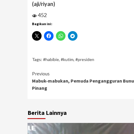
(aji/riyan)
452
Bagikan ini:
Tags:
#habibie
,
#kutim
,
#presiden
Continue
Previous
Mabuk-mabukan, Pemuda Pengangguran Bunuh 
Reading
Pinang
Berita Lainnya