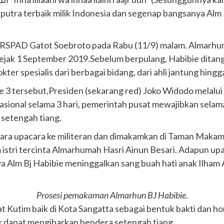
 putra terbaik milik Indonesia dan segenap bangsanya Alm H
i RSPAD Gatot Soebroto pada Rabu (11/9) malam. Almarhum
f sejak 1 September 2019.Sebelum berpulang, Habibie ditan
er spesialis dari berbagai bidang, dari ahli jantung hingg
e 3 tersebut,Presiden (sekarang red) Joko Widodo melalui
sional selama 3 hari, pemerintah pusat mewajibkan selama d
setengah tiang.
cara upacara ke militeran dan dimakamkan di Taman Makam 
istri tercinta Almarhumah Hasri Ainun Besari. Adapun upac
a Alm Bj Habibie meninggalkan sang buah hati anak Ilham
Prosesi pemakaman Almarhun BJ Habibie.
 Kutim baik di Kota Sangatta sebagai bentuk bakti dan ho
k dapat mengibarkan bendera setengah tiang.