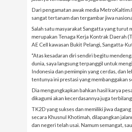
Dari pengamatan awak media MetroKaltim.Co
sangat tertanam dan tergambar jiwa nasio
Salah satu masyarakat Sangatta yang turut 
merupakan Tenaga Kerja Kontrak Daerah (TK
AE Cell kawasan Bukit Pelangi, Sangatta-Ku
“Atas kesadaran diri sendiri begitu menden
dunia, saya langsung terpanggil untuk meng
Indonesia dan pemimpin yang cerdas, dan l
tentunya ini prestasi yang membanggakan s
Dia mengungkapkan bahkan hasil karya pesaw
dikagumi akan kecerdasannya juga terbilang
TK2D yang sukses dan memiliki jiwa dagang 
secara Khusnul Khotimah, dilapangkan jala
dan negeri telah usai. Namum semangat, sau