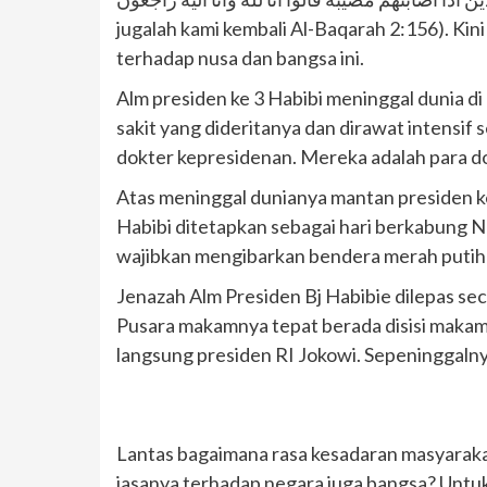
jugalah kami kembali Al-Baqarah 2:156). Kini
terhadap nusa dan bangsa ini.
Alm presiden ke 3 Habibi meninggal dunia d
sakit yang dideritanya dan dirawat intensi
dokter kepresidenan. Mereka adalah para dokt
Atas meninggal dunianya mantan presiden k
Habibi ditetapkan sebagai hari berkabung Na
wajibkan mengibarkan bendera merah putih 
Jenazah Alm Presiden Bj Habibie dilepas se
Pusara makamnya tepat berada disisi makam 
langsung presiden RI Jokowi. Sepeninggalny
Lantas bagaimana rasa kesadaran masyarakat
jasanya terhadap negara juga bangsa? Untu