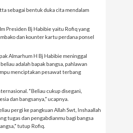
tta sebagai bentuk duka cita mendalam
m Presiden Bj Habibie yaitu Rofiq yang
embako dan kounter kartu perdana ponsel
bapak Almarhum H Bj Habibie meninggal
 beliau adalah bapak bangsa, pahlawan
 mampu menciptakan pesawat terbang
ernasional. “Beliau cukup disegani,
esia dan bangsanya,” ucapnya.
iau pergi ke pangkuan Allah Swt, Inshaallah
nang tugas dan pengabdianmu bagi bangsa
angsa,” tutup Rofiq.