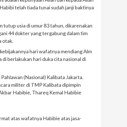
abibi telah tiada tunai sudah janji baktinya
 tutup usia di umur 83 tahun, dikarenakan
gani 44 dokter yang tergabung dalam tim
a otak.
 kebijakannya hari wafatnya mendiang Alm
i berlakukan hari duka cita nasional di
Pahlawan (Nasional) Kalibata Jakarta.
ara militer di TMP Kalibata dipimpin
 Akbar Habibie, Thareq Kemal Habibie
rmat atas wafatnya Habibie atas jasa-