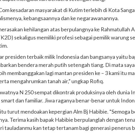
m kesadaran masyarakat di Kutim terlebih di Kota Sanga
nalismenya, kebangsaannya dan ke negarawanannya.
merasakan kehilangan atas berpulangnya ke Rahmatullah Al
2D) sekaligus memiliki profesi sebagai pemilik warung s
tim.
gar presiden terbaik milik Indonesia dan bangsanya yaitu 
ibarkan bendera merah putih setengah tiang. Di mata saya
ebih membanggakan lagi mantan presiden ke – 3 kami itu
erta mengahrumkan tanah air,” ungkap Rofiq.
atnya N 250 sempat dikontrak produksinya oleh dunia Int
 smart dan familiar. Jiwa raganya benar-benar untuk Indon
itu turut mendoakan kepergian Alm Bj Habibie. “Semoga bel
nnya. Terima kasih bapak Habibie berpulanglah dengan te
ri tauladanmu kan tetap tertanam bagi generasi penerus b