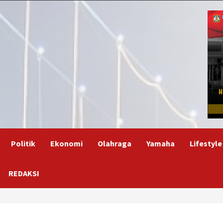
Politik
Ekonomi
Olahraga
Yamaha
Lifestyle
REDAKSI