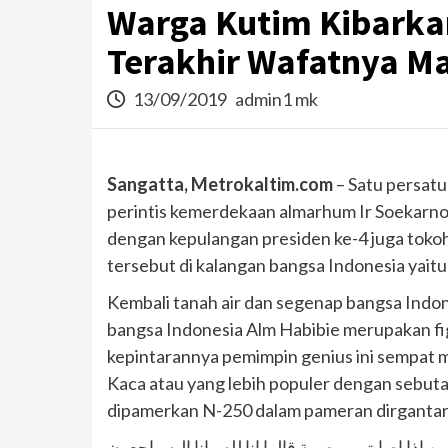
Warga Kutim Kibarka
Terakhir Wafatnya Ma
13/09/2019
admin1 mk
Sangatta, Metrokaltim.com
– Satu persatu
perintis kemerdekaan almarhum Ir Soekarn
dengan kepulangan presiden ke-4 juga tokoh
tersebut di kalangan bangsa Indonesia yait
Kembali tanah air dan segenap bangsa Indon
bangsa Indonesia Alm Habibie merupakan fig
kepintarannya pemimpin genius ini sempat 
Kaca atau yang lebih populer dengan sebuta
dipamerkan N-250 dalam pameran dirgantara 
الذين اذا اصابتهم مصيبة قالوا انا لله وانا اليه راجعون “Inna lillaahi wa innaa ilaihi raaji’uun” (Sesungguhnya kami adalah kepunyaan Allah dan kepa