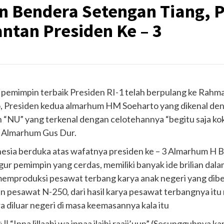
n Bendera Setengan Tiang,
ntan Presiden Ke – 3
 pemimpin terbaik Presiden RI-1 telah berpulang ke Rahmat
o, Presiden kedua almarhum HM Soeharto yang dikenal de
 “NU” yang terkenal dengan celotehannya “begitu saja kok
u Almarhum Gus Dur.
esia berduka atas wafatnya presiden ke – 3 Almarhum H BJ
ur pemimpin yang cerdas, memiliki banyak ide brilian dal
memproduksi pesawat terbang karya anak negeri yang dibe
n pesawat N-250, dari hasil karya pesawat terbangnya itu
diluar negeri di masa keemasannya kala itu
da Allah