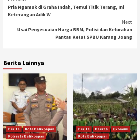
Continue
Pria Ngamuk di Graha Indah, Temui Titik Terang, Ini
Reading
Keterangan Adik W
Next
Usai Penyesuaian Harga BBM, Polisi dan Kelurahan
Pantau Ketat SPBU Karang Joang
Berita Lainnya
Berita
Kota Balikpapan
Berita
Daerah
Ekonomi
Polresta Balikpapan
Kota Balikpapan