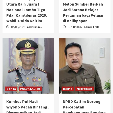
Utara Raih Juara I
Melon Sumber Berkah
Nasional Lomba Tiga
Jadi Sarana Belajar
Pilar Kamtibmas 2026,
Pertanian bagi Pelajar
Wakili Polda Kaltim
di Balikpapan
07/08/2026
admin1 mk
07/08/2026
admin1 mk
Berita
POLDA KALTIM
Berita
Metropolis
Kombes Pol Hadi
DPRD Kaltim Dorong
Wiyono Pecah Bintang,
Percepatan
Dipromosikan Jadi
Pembangunan Bandara