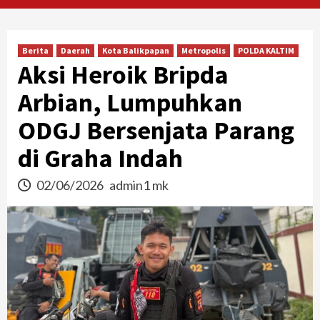
Berita
Daerah
Kota Balikpapan
Metropolis
POLDA KALTIM
Aksi Heroik Bripda
Arbian, Lumpuhkan
ODGJ Bersenjata Parang
di Graha Indah
02/06/2026
admin1 mk