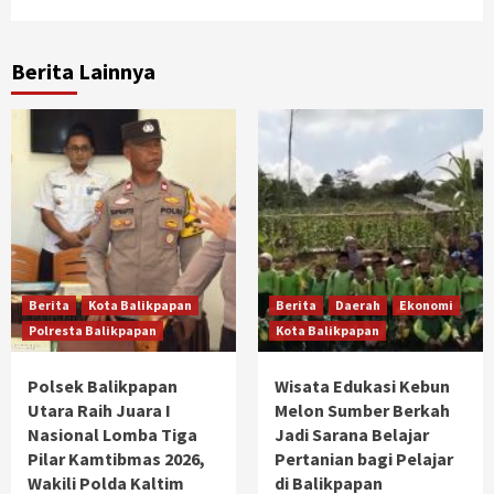
Berita Lainnya
Berita
Kota Balikpapan
Berita
Daerah
Ekonomi
Polresta Balikpapan
Kota Balikpapan
Polsek Balikpapan
Wisata Edukasi Kebun
Utara Raih Juara I
Melon Sumber Berkah
Nasional Lomba Tiga
Jadi Sarana Belajar
Pilar Kamtibmas 2026,
Pertanian bagi Pelajar
Wakili Polda Kaltim
di Balikpapan