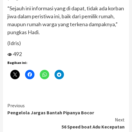
“Sejauh ini informasi yang di dapat, tidak ada korban
jiwa dalam peristiwa ini, baik dari pemilik rumah,
maupun rumah warga yang terkena dampaknya,”
pungkas Hadi.
(Idris)
492
Bagikan ini:
Continue
Previous
Pengelola Jargas Bantah Pipanya Bocor
Reading
Next
56 Speed boat Adu Kecepatan