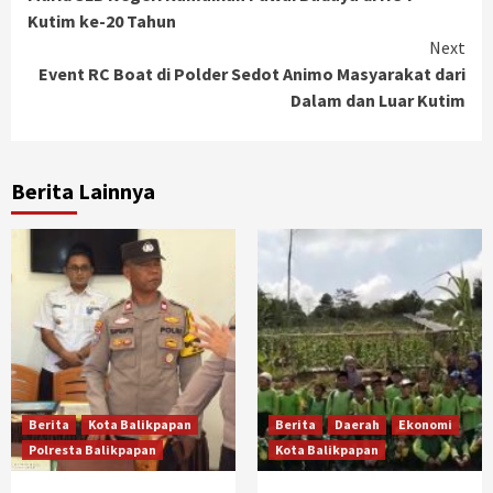
Reading
Kutim ke-20 Tahun
Next
Event RC Boat di Polder Sedot Animo Masyarakat dari
Dalam dan Luar Kutim
Berita Lainnya
Berita
Kota Balikpapan
Berita
Daerah
Ekonomi
Polresta Balikpapan
Kota Balikpapan