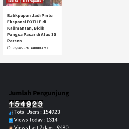
Berita
Metropolis
Balikpapan Jadi Pintu
Ekspansi FOTILE di
Kalimantan, Bidik
Pangsa Pasar di Atas 10
Persen
06/08/2026
admin1 mk
Jumlah Pengunjung
Total Users : 154923
Views Today : 1314
Views Last 7 days : 9480