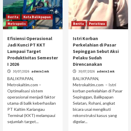
Berita
Kota Balikpapan
Metropolis
Berita
Peristiwa
Efisiensi Operasional
Istri Korban
Jadi Kunci PT KKT
Perkelahian di Pasar
Lampaui Target
Sepinggan Sebut Aksi
Produktivitas Semester
Pelaku Sudah
I 2026
Direncanakan
30/07/2026
admin1 mk
30/07/2026
admin1 mk
BALIKPAPAN,
BALIKPAPAN,
Metrokaltim.com –
Metrokaltim.com – Istri
Optimalisasi sistem
korban perkelahian di Pasar
operasional menjadi faktor
Sepinggan, Balikpapan
utama di balik keberhasilan
Selatan, Rohani, angkat
PT Kaltim Kariangau
bicara usai mengikuti
Terminal (KKT) melampaui
rekonstruksi kasus yang
sejumlah target...
digelar...