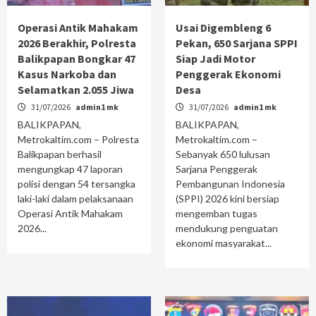
Operasi Antik Mahakam
Usai Digembleng 6
2026 Berakhir, Polresta
Pekan, 650 Sarjana SPPI
Balikpapan Bongkar 47
Siap Jadi Motor
Kasus Narkoba dan
Penggerak Ekonomi
Selamatkan 2.055 Jiwa
Desa
31/07/2026
admin1 mk
31/07/2026
admin1 mk
BALIKPAPAN,
BALIKPAPAN,
Metrokaltim.com – Polresta
Metrokaltim.com –
Balikpapan berhasil
Sebanyak 650 lulusan
mengungkap 47 laporan
Sarjana Penggerak
polisi dengan 54 tersangka
Pembangunan Indonesia
laki-laki dalam pelaksanaan
(SPPI) 2026 kini bersiap
Operasi Antik Mahakam
mengemban tugas
2026...
mendukung penguatan
ekonomi masyarakat...