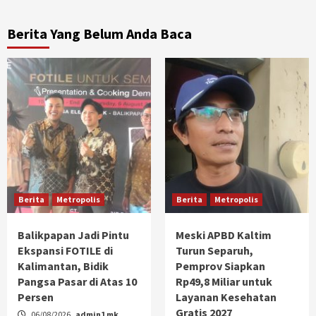
pos
Berita Yang Belum Anda Baca
Berita
Metropolis
Berita
Metropolis
Balikpapan Jadi Pintu
Meski APBD Kaltim
Ekspansi FOTILE di
Turun Separuh,
Kalimantan, Bidik
Pemprov Siapkan
Pangsa Pasar di Atas 10
Rp49,8 Miliar untuk
Persen
Layanan Kesehatan
Gratis 2027
06/08/2026
admin1 mk