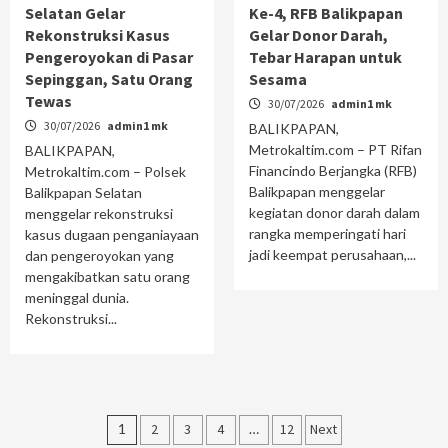
Selatan Gelar
Ke-4, RFB Balikpapan
Rekonstruksi Kasus
Gelar Donor Darah,
Pengeroyokan di Pasar
Tebar Harapan untuk
Sepinggan, Satu Orang
Sesama
Tewas
30/07/2026
admin1 mk
30/07/2026
admin1 mk
BALIKPAPAN,
Metrokaltim.com – PT Rifan
BALIKPAPAN,
Financindo Berjangka (RFB)
Metrokaltim.com – Polsek
Balikpapan menggelar
Balikpapan Selatan
kegiatan donor darah dalam
menggelar rekonstruksi
rangka memperingati hari
kasus dugaan penganiayaan
jadi keempat perusahaan,...
dan pengeroyokan yang
mengakibatkan satu orang
meninggal dunia.
Rekonstruksi...
Paginasi
1
2
3
4
…
12
Next