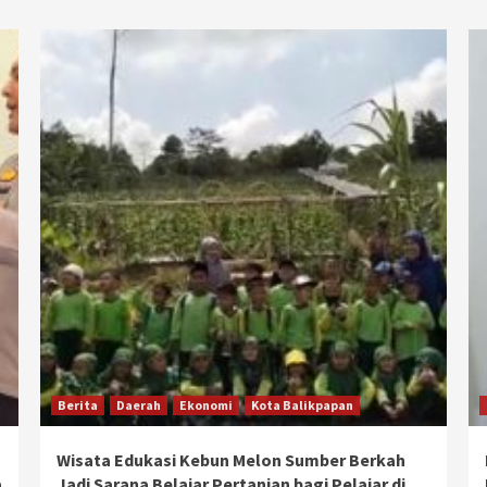
Berita
Daerah
Ekonomi
Kota Balikpapan
Wisata Edukasi Kebun Melon Sumber Berkah
a
Jadi Sarana Belajar Pertanian bagi Pelajar di