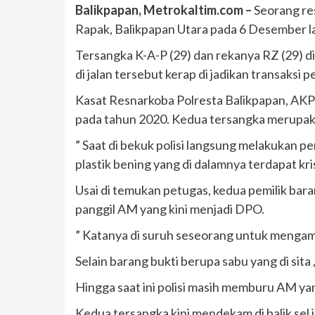
Balikpapan, Metrokaltim.com –
Seorang res
Rapak, Balikpapan Utara pada 6 Desember la
Tersangka K-A-P (29) dan rekanya RZ (29) 
di jalan tersebut kerap di jadikan transaksi 
Kasat Resnarkoba Polresta Balikpapan, AKP 
pada tahun 2020. Kedua tersangka merupaka
” Saat di bekuk polisi langsung melakukan p
plastik bening yang di dalamnya terdapat kri
Usai di temukan petugas, kedua pemilik baran
panggil AM yang kini menjadi DPO.
” Katanya di suruh seseorang untuk mengambi
Selain barang bukti berupa sabu yang di sita 
Hingga saat ini polisi masih memburu AM yan
Kedua tersangka kini mendekam di balik sel 