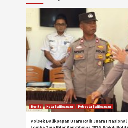
Berita
Kota Balikpapan
Polresta Balikpapan
Polsek Balikpapan Utara Raih Juara I Nasional
Lomba Tiga Pilar Kamtibmas 2026, Wakili Pold