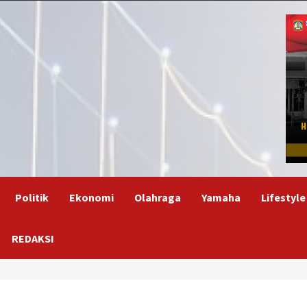
Politik
Ekonomi
Olahraga
Yamaha
Lifestyle
REDAKSI