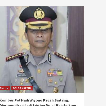
Berita
POLDA KALTIM
Kombes Pol Hadi Wiyono Pecah Bintang,
Dipromosikan Jadi Brigjen Pol di Baintelkam