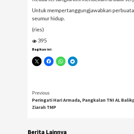
Untuk mempertanggungjawabkan perbuatanya
seumur hidup.
(ries)
395
Bagikan ini:
Continue
Previous
Peringati Hari Armada, Pangkalan TNI AL Bali
Reading
Ziarah TMP
Berita Lainnya