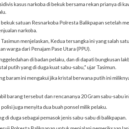
idivis kasus narkoba di bekuk bersama rekan prianya di k
lu.
di bekuk satuan Resnarkoba Polresta Balikpapan setelah m
penjualan narkoba.
Tasimun menjelaskan, Kedua tersangka ini yang salah satu
n warga dari Penajam Pase Utara (PPU).
enggeledahan di badan pelaku, dan di dapati bungkusan lakb
stal putih yang di duga kuat sabu-sabu,” ujar Tasimun.
g baram ini mengakui jika kristal berwana putih ini milikny
l barang tersebut dan rencananya 20 Gram sabu-sabu ini a
, polisi juga menyita dua buah ponsel milik pelaku.
g di duga sebagai pemasok jenis sabu-sabu di balikpapan.
jeruji Polresta Balikpapan untuk menjalani pemeriksaan lan