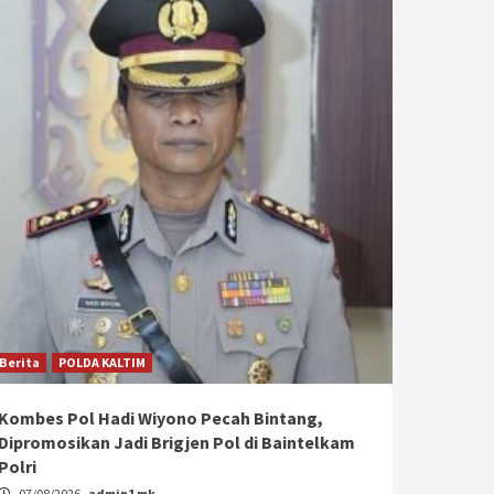
Berita
POLDA KALTIM
Kombes Pol Hadi Wiyono Pecah Bintang,
Dipromosikan Jadi Brigjen Pol di Baintelkam
Polri
07/08/2026
admin1 mk