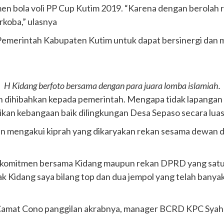
n bola voli PP Cup Kutim 2019. “Karena dengan berolah r
rkoba,” ulasnya
emerintah Kabupaten Kutim untuk dapat bersinergi dan m
H Kidang berfoto bersama dengan para juara lomba islamiah.
h dihibahkan kepada pemerintah. Mengapa tidak lapangan i
rikan kebangaan baik dilingkungan Desa Sepaso secara lu
 mengakui kiprah yang dikaryakan rekan sesama dewan dal
a berkomitmen bersama Kidang maupun rekan DPRD yang sat
k Kidang saya bilang top dan dua jempol yang telah banyak
 Camat Cono panggilan akrabnya, manager BCRD KPC Syahr