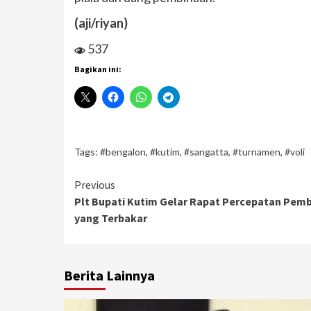
(aji/riyan)
537
Bagikan ini:
Tags:
#bengalon
,
#kutim
,
#sangatta
,
#turnamen
,
#voli
Continue
Previous
Plt Bupati Kutim Gelar Rapat Percepatan Pe
Reading
yang Terbakar
Berita Lainnya