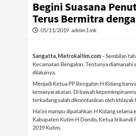
Begini Suasana Penu
Terus Bermitra denga
05/11/2019
admin1 mk
Sangatta, Metrokaltim.com
– Sembilan ta
Kecamatan Bengalon. Tentunya diamanahi se
dilaluinya.
Menjadi Ketua PP Bengalon H Kidang banyak 
kemasyarakatan. Di bawah kepemimpinannya
terkadang salah dikonotasikan oleh khlayak l
Hal ini mampu dipatahkan H Kidang selama 
Kabupaten Kutim H Dondo, Ketua Srikandi PP
2019 Kutim.