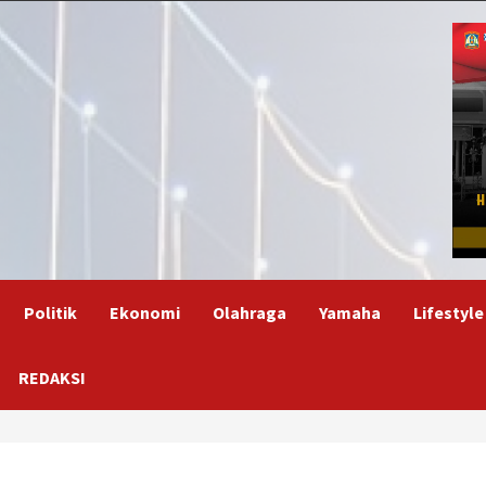
Politik
Ekonomi
Olahraga
Yamaha
Lifestyle
REDAKSI