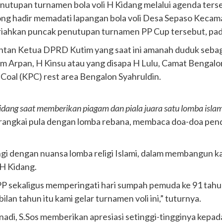
nutupan turnamen bola voli H Kidang melalui agenda ter
g hadir memadati lapangan bola voli Desa Sepaso Kecama
ahkan puncak penutupan turnamen PP Cup tersebut, pada
tan Ketua DPRD Kutim yang saat ini amanah duduk sebag
im Arpan, H Kinsu atau yang disapa H Lulu, Camat Bengal
Coal (KPC) rest area Bengalon Syahruldin.
idang saat memberikan piagam dan piala juara satu lomba islam
rangkai pula dengan lomba rebana, membaca doa-doa pend
ingi dengan nuansa lomba religi Islami, dalam membangun 
 H Kidang.
 sekaligus memperingati hari sumpah pemuda ke 91 tahun.
an tahun itu kami gelar turnamen voli ini,” tuturnya.
di, S.Sos memberikan apresiasi setinggi-tingginya kepa