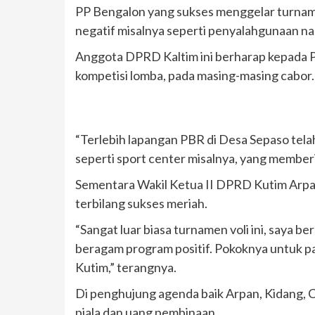
PP Bengalon yang sukses menggelar turname
negatif misalnya seperti penyalahgunaan na
Anggota DPRD Kaltim ini berharap kepada P
kompetisi lomba, pada masing-masing cabor.
“Terlebih lapangan PBR di Desa Sepaso tela
seperti sport center misalnya, yang membe
Sementara Wakil Ketua II DPRD Kutim Arpan
terbilang sukses meriah.
“Sangat luar biasa turnamen voli ini, say
beragam program positif. Pokoknya untuk pa
Kutim,” terangnya.
Di penghujung agenda baik Arpan, Kidang,
piala dan uang pembinaan.