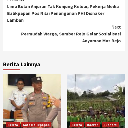
Continue
Lima Bulan Anjuran Tak Kunjung Keluar, Pekerja Media
Reading
Balikpapan Pos Nilai Penanganan PHI Disnaker
Lamban
Next
Permudah Warga, Sumber Rejo Gelar Sosialisasi
Anyaman Mas Bejo
Berita Lainnya
Berita
Kota Balikpapan
Berita
Daerah
Ekonomi