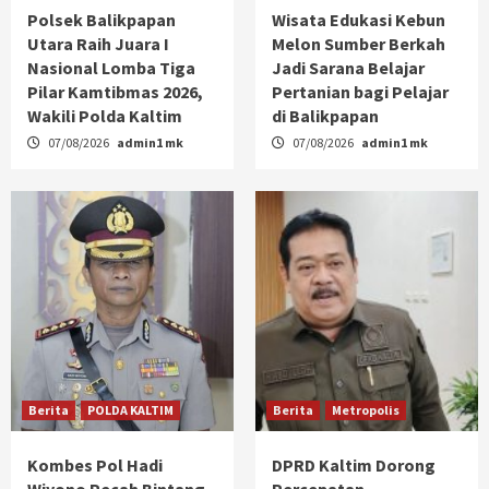
Polsek Balikpapan
Wisata Edukasi Kebun
Utara Raih Juara I
Melon Sumber Berkah
Nasional Lomba Tiga
Jadi Sarana Belajar
Pilar Kamtibmas 2026,
Pertanian bagi Pelajar
Wakili Polda Kaltim
di Balikpapan
07/08/2026
admin1 mk
07/08/2026
admin1 mk
Berita
POLDA KALTIM
Berita
Metropolis
Kombes Pol Hadi
DPRD Kaltim Dorong
Wiyono Pecah Bintang,
Percepatan