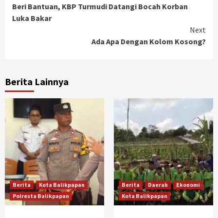
Beri Bantuan, KBP Turmudi Datangi Bocah Korban
Reading
Luka Bakar
Next
Ada Apa Dengan Kolom Kosong?
Berita Lainnya
Berita
Kota Balikpapan
Berita
Daerah
Ekonomi
Polresta Balikpapan
Kota Balikpapan