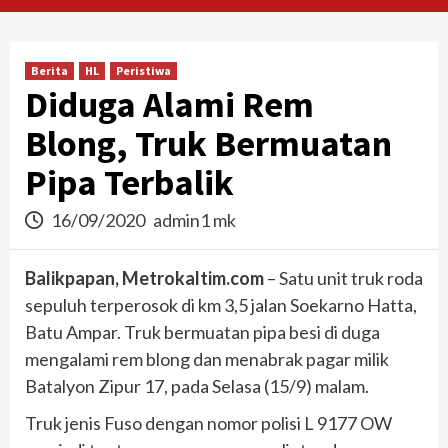
Berita
HL
Peristiwa
Diduga Alami Rem
Blong, Truk Bermuatan
Pipa Terbalik
16/09/2020
admin1 mk
Balikpapan, Metrokaltim.com
– Satu unit truk roda
sepuluh terperosok di km 3,5 jalan Soekarno Hatta,
Batu Ampar. Truk bermuatan pipa besi di duga
mengalami rem blong dan menabrak pagar milik
Batalyon Zipur 17, pada Selasa (15/9) malam.
Truk jenis Fuso dengan nomor polisi L 9177 OW