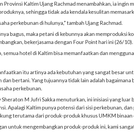
 Provinsi Kaltim Ujang Rachmad menambahkan, ia ingin me
produknya, sehingga tidak ada kendala kesulitan memasark
 usaha perkebunan di hulunya,” tambah Ujang Rachmad.
inya bagus, maka petani di kebunnya akan memproduksi ko
embangkan, bekerjasama dengan Four Point hari ini (26/10).
, semua hotel di Kaltim bisa memanfaatkan dan menggunaka
manfaatkan itu artinya ada kebutuhan yang sangat besar u
 dan bertani. Yang tujuannya tidak lain adalah bagaimana 
 usaha perkebunan.
Sheraton M Jufri Sakka menuturkan, ini inisiasi yang luar 
i. Apalagi Kaltim punya potensi dari sisi perkebunan, da
ndukung terutama dari produk-produk khusus UMKM binaan 
ngan untuk mengembangkan produk-produk ini, kami sangat