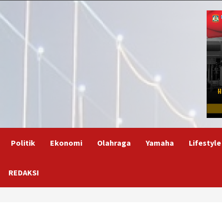
Politik
Ekonomi
Olahraga
Yamaha
Lifestyle
REDAKSI