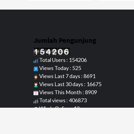
Jumlah Pengunjung
Total Users : 154206
Views Today : 525
Views Last 7 days : 8691
Views Last 30 days : 16675
Views This Month : 8909
Total views : 406873
Who's Online : 12
Server Time : 09/08/2026 09/08/2026