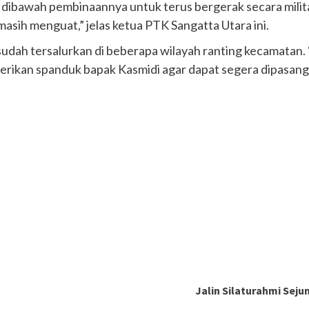
dibawah pembinaannya untuk terus bergerak secara militan
asih menguat,” jelas ketua PTK Sangatta Utara ini.
sudah tersalurkan di beberapa wilayah ranting kecamatan.
berikan spanduk bapak Kasmidi agar dapat segera dipasa
Jalin Silaturahmi Sej