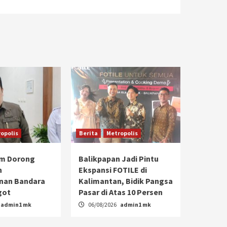
opolis
Berita
Metropolis
im Dorong
Balikpapan Jadi Pintu
n
Ekspansi FOTILE di
an Bandara
Kalimantan, Bidik Pangsa
got
Pasar di Atas 10 Persen
admin1 mk
06/08/2026
admin1 mk