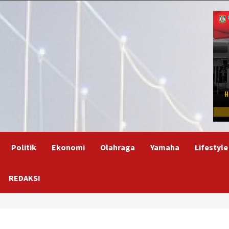
Politik
Ekonomi
Olahraga
Yamaha
Lifestyle
REDAKSI