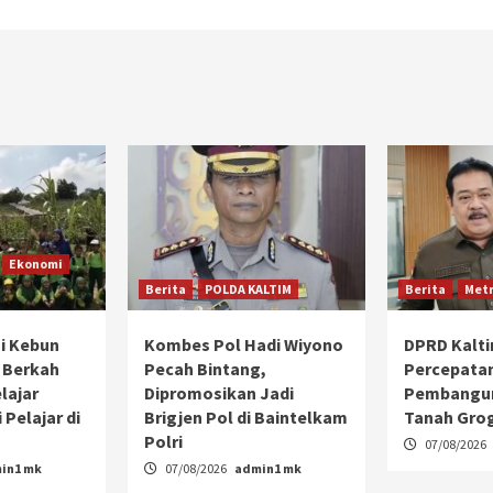
Ekonomi
Berita
POLDA KALTIM
Berita
Metr
i Kebun
Kombes Pol Hadi Wiyono
DPRD Kalt
 Berkah
Pecah Bintang,
Percepata
lajar
Dipromosikan Jadi
Pembangun
 Pelajar di
Brigjen Pol di Baintelkam
Tanah Gro
Polri
07/08/2026
in1 mk
07/08/2026
admin1 mk