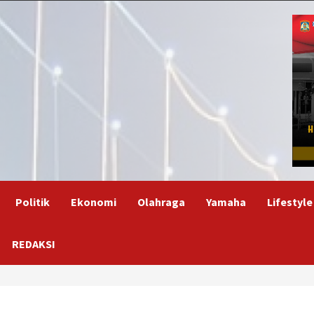
Politik
Ekonomi
Olahraga
Yamaha
Lifestyle
REDAKSI