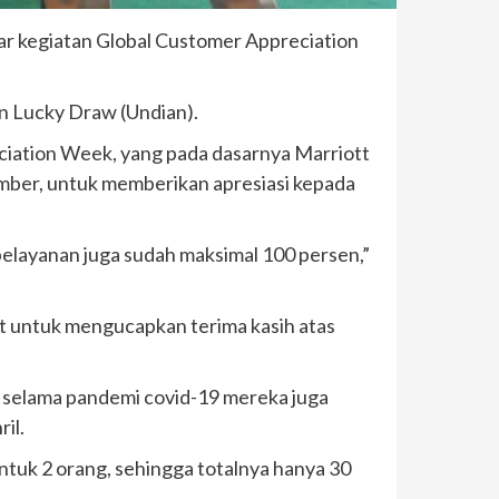
r kegiatan Global Customer Appreciation
an Lucky Draw (Undian).
reciation Week, yang pada dasarnya Marriott
ovember, untuk memberikan apresiasi kepada
an pelayanan juga sudah maksimal 100 persen,”
nt untuk mengucapkan terima kasih atas
a selama pandemi covid-19 mereka juga
il.
ntuk 2 orang, sehingga totalnya hanya 30