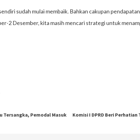
sendiri sudah mulai membaik. Bahkan cakupan pendapatan 
ber-2 Desember, kita masih mencari strategi untuk menam
m
atu Tersangka, Pemodal Masuk
Komisi I DPRD Beri Perhatia