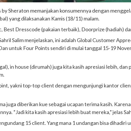
s by Sheraton memanjakan konsumennya dengan menggela
l) yang dilaksanakan Kamis (18/11) malam.
, Best Dresscode (pakaian terbaik), Doorprize (hadiah) d
Sahril Salim menjelaskan, ini adalah Global Customer App
l. Dan untuk Four Points sendiri di mulai tanggal 15-19 N
gal), in house (dirumah) juga kita kasih apresiasi lebih, d
m.
nt, yakni top-top client dengan mengunjungi kantor clie
a juga diberikan kue sebagai ucapan terima kasih. Karen
a. “Jadi kita kasih apresiasi lebih buat mereka,” jelas Sahr
gundang 15 client. Yang mana 1 undangan bisa dihadiri u