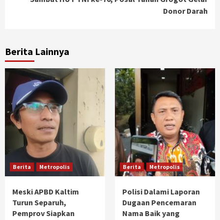
Donor Darah
Berita Lainnya
Berita
Metropolis
Berita
Metropolis
Meski APBD Kaltim
Polisi Dalami Laporan
Turun Separuh,
Dugaan Pencemaran
Pemprov Siapkan
Nama Baik yang