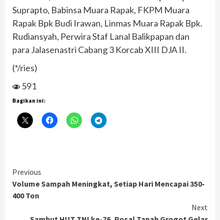
Suprapto, Babinsa Muara Rapak, FKPM Muara
Rapak Bpk Budi Irawan, Linmas Muara Rapak Bpk.
Rudiansyah, Perwira Staf Lanal Balikpapan dan
para Jalasenastri Cabang 3 Korcab XIII DJA II.
(*/ries)
591
Bagikan ini:
Continue
Previous
Volume Sampah Meningkat, Setiap Hari Mencapai 350-
Reading
400 Ton
Next
Sambut HUT TNI ke-76, Posal Tanah Grogot Gelar