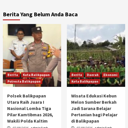
Berita Yang Belum Anda Baca
Berita
Kota Balikpapan
Berita
Daerah
Ekonomi
Polresta Balikpapan
Kota Balikpapan
Polsek Balikpapan
Wisata Edukasi Kebun
Utara Raih Juara I
Melon Sumber Berkah
Nasional Lomba Tiga
Jadi Sarana Belajar
Pilar Kamtibmas 2026,
Pertanian bagi Pelajar
Wakili Polda Kaltim
di Balikpapan
07/08/2026
admin1 mk
07/08/2026
admin1 mk