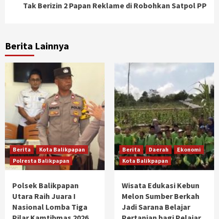
Tak Berizin 2 Papan Reklame di Robohkan Satpol PP
Berita Lainnya
Berita
Kota Balikpapan
Berita
Daerah
Ekonomi
Polresta Balikpapan
Kota Balikpapan
Polsek Balikpapan
Wisata Edukasi Kebun
Utara Raih Juara I
Melon Sumber Berkah
Nasional Lomba Tiga
Jadi Sarana Belajar
Pilar Kamtibmas 2026,
Pertanian bagi Pelajar