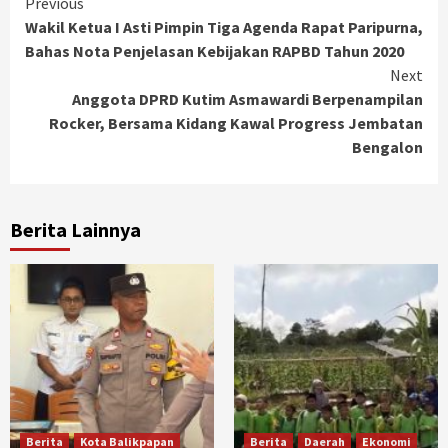
Continue
Previous
Wakil Ketua I Asti Pimpin Tiga Agenda Rapat Paripurna,
Reading
Bahas Nota Penjelasan Kebijakan RAPBD Tahun 2020
Next
Anggota DPRD Kutim Asmawardi Berpenampilan
Rocker, Bersama Kidang Kawal Progress Jembatan
Bengalon
Berita Lainnya
Berita
Kota Balikpapan
Berita
Daerah
Ekonomi