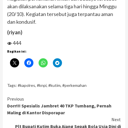
akan dilaksanakan selama tiga hari hingga Minggu
(20/10). Kegiatan tersebut juga terpantau aman
dan kondusif.
(riyan)
444
Bagikan ini:
Tags:
#kapolres
,
#knpi
,
#kutim
,
#perkemahan
Continue
Previous
Dorr!!! Spesialis Jambret 40 TKP Tumbang, Pernah
Reading
Maling di Kantor Disporapar
Next
Plt Bupati Kutim Buka Ajang Sepak Bola Usia Dini di