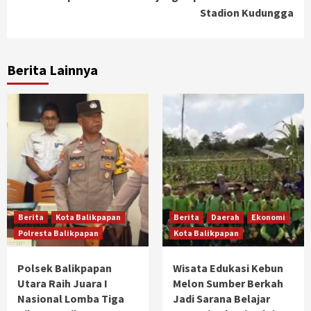
Stadion Kudungga
Berita Lainnya
Berita
Kota Balikpapan
Berita
Daerah
Ekonomi
Polresta Balikpapan
Kota Balikpapan
Polsek Balikpapan
Wisata Edukasi Kebun
Utara Raih Juara I
Melon Sumber Berkah
Nasional Lomba Tiga
Jadi Sarana Belajar