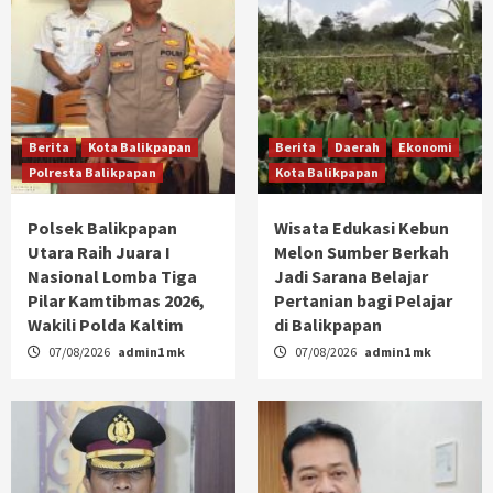
Berita
Kota Balikpapan
Berita
Daerah
Ekonomi
Polresta Balikpapan
Kota Balikpapan
Polsek Balikpapan
Wisata Edukasi Kebun
Utara Raih Juara I
Melon Sumber Berkah
Nasional Lomba Tiga
Jadi Sarana Belajar
Pilar Kamtibmas 2026,
Pertanian bagi Pelajar
Wakili Polda Kaltim
di Balikpapan
07/08/2026
admin1 mk
07/08/2026
admin1 mk