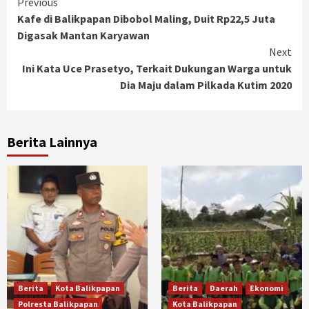
Continue
Previous
Kafe di Balikpapan Dibobol Maling, Duit Rp22,5 Juta
Reading
Digasak Mantan Karyawan
Next
Ini Kata Uce Prasetyo, Terkait Dukungan Warga untuk
Dia Maju dalam Pilkada Kutim 2020
Berita Lainnya
Berita
Kota Balikpapan
Berita
Daerah
Ekonomi
Polresta Balikpapan
Kota Balikpapan