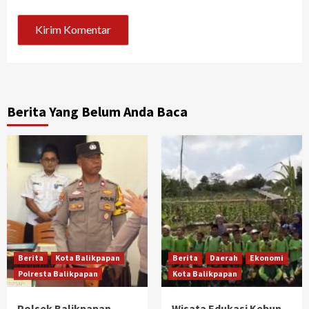
Berita Yang Belum Anda Baca
Berita
Kota Balikpapan
Berita
Daerah
Ekonomi
Polresta Balikpapan
Kota Balikpapan
Polsek Balikpapan
Wisata Edukasi Kebun