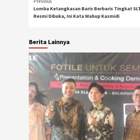
Continue
Previous
Lomba Ketangkasan Baris Berbaris Tingkat SL
Reading
Resmi Dibuka, Ini Kata Wabup Kasmidi
Berita Lainnya