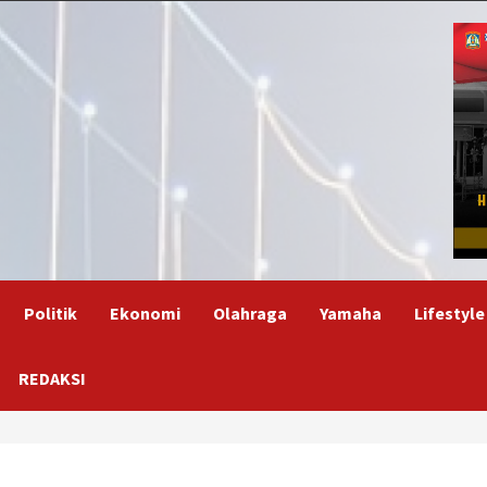
Politik
Ekonomi
Olahraga
Yamaha
Lifestyle
REDAKSI