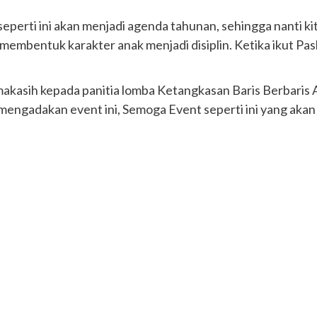
erti ini akan menjadi agenda tahunan, sehingga nanti ki
rta membentuk karakter anak menjadi disiplin. Ketika ikut P
makasih kepada panitia lomba Ketangkasan Baris Berbaris
ngadakan event ini, Semoga Event seperti ini yang akan 