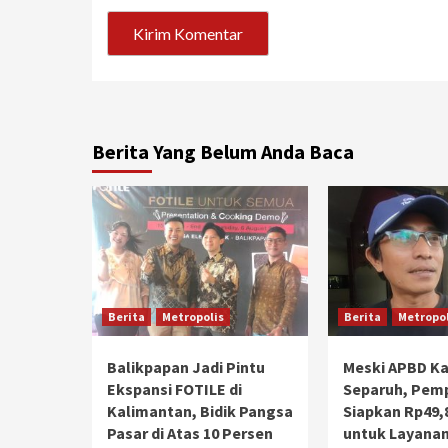
Berita Yang Belum Anda Baca
Berita
Metropolis
Berita
Metropol
Balikpapan Jadi Pintu
Meski APBD Ka
Ekspansi FOTILE di
Separuh, Pem
Kalimantan, Bidik Pangsa
Siapkan Rp49,8
Pasar di Atas 10 Persen
untuk Layana