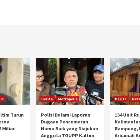
is
Berita
Metropolis
Berita
Metr
ltim Turun
Polisi Dalami Laporan
134 Unit R
prov
Dugaan Pencemaran
Kalimanta
 Miliar
Nama Baik yang Diajukan
Rampung,
n
Anggota TGUPP Kaltim
Arbainah Ki