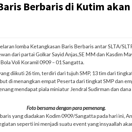
ris Berbaris di Kutim akan 
elaran lomba Ketangkasan Baris Berbaris antar SLTA/SLTP
n dari partai Golkar Sayid Anjas,SE MM dan Kasdim Mayo
Bola Voli Koramil 0909 – 01 Sangatta.
ng diikuti 26 tim, terdiri dari tujuh SMP, 13 tim dari tin
ebut di menangkan empat Peserta dari tingkat SMP dan em
menang mendapat piala miniatur Jendral Sudirman dan dan
Foto bersama dengan para pemenang.
aris yang diadakan Kodim 0909/Sangatta pada hari ini, An
Kegiatan seperti ini menjadi suatu event yang insyaallah ak