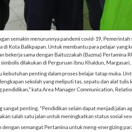
engan semakin menurunnya pandemi covid-19, Pemerintah s
ga di Kota Balikpapan. Untuk membantu para pelajar yang 
apan bekerja sama dengan Baituzzakah (Bazma) Pertamina 
simbolis dilakukan di Perguruan Ibnu Khaldun, Margasari,
u kebutuhan penting dalam proses belajar tatap muka. Unt
engkapan sekolah yang meliputi tas, sepatu dan alat tulis 
ng pendidikan,” kata Area Manager Communication, Relatio
sangat penting. “Pendidikan selain dapat menjadi jalan a
kan salah satu jalan untuk meningkatkan status sosial ses
lan dengan semangat Pertamina untuk meng-energizing pa