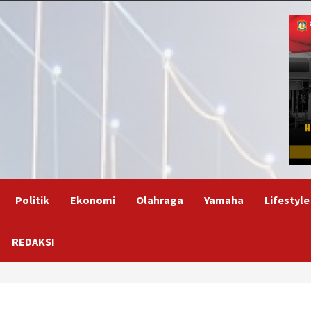
Politik
Ekonomi
Olahraga
Yamaha
Lifestyle
REDAKSI