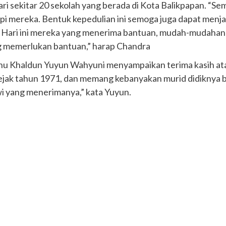
dari sekitar 20 sekolah yang berada di Kota Balikpapan. “S
 mereka. Bentuk kepedulian ini semoga juga dapat menjad
ri. Hari ini mereka yang menerima bantuan, mudah-mudaha
g memerlukan bantuan,” harap Chandra
nu Khaldun Yuyun Wahyuni menyampaikan terima kasih ata
 sejak tahun 1971, dan memang kebanyakan murid didiknya
wi yang menerimanya,” kata Yuyun.