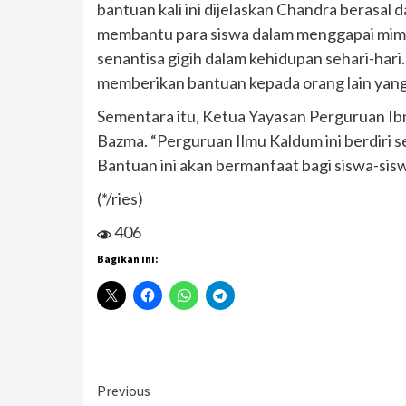
bantuan kali ini dijelaskan Chandra berasal 
membantu para siswa dalam menggapai mimpi
senantisa gigih dalam kehidupan sehari-ha
memberikan bantuan kepada orang lain yan
Sementara itu, Ketua Yayasan Perguruan Ib
Bazma. “Perguruan Ilmu Kaldum ini berdiri
Bantuan ini akan bermanfaat bagi siswa-sis
(*/ries)
406
Bagikan ini:
Continue
Previous