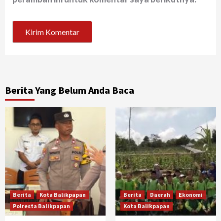
Berita Yang Belum Anda Baca
Berita
Kota Balikpapan
Berita
Daerah
Ekonomi
Polresta Balikpapan
Kota Balikpapan