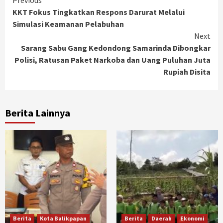
Continue
Previous
KKT Fokus Tingkatkan Respons Darurat Melalui
Reading
Simulasi Keamanan Pelabuhan
Next
Sarang Sabu Gang Kedondong Samarinda Dibongkar
Polisi, Ratusan Paket Narkoba dan Uang Puluhan Juta
Rupiah Disita
Berita Lainnya
Berita
Kota Balikpapan
Berita
Daerah
Ekonomi