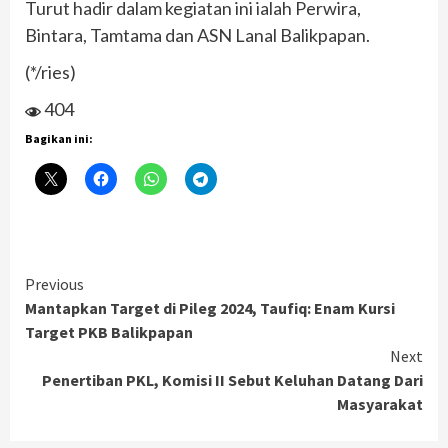
Turut hadir dalam kegiatan ini ialah Perwira,
Bintara, Tamtama dan ASN Lanal Balikpapan.
(*/ries)
404
Bagikan ini:
Continue
Previous
Mantapkan Target di Pileg 2024, Taufiq: Enam Kursi
Reading
Target PKB Balikpapan
Next
Penertiban PKL, Komisi II Sebut Keluhan Datang Dari
Masyarakat