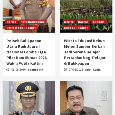
Berita
Kota Balikpapan
Berita
Daerah
Ekonomi
Polresta Balikpapan
Kota Balikpapan
Polsek Balikpapan
Wisata Edukasi Kebun
Utara Raih Juara I
Melon Sumber Berkah
Nasional Lomba Tiga
Jadi Sarana Belajar
Pilar Kamtibmas 2026,
Pertanian bagi Pelajar
Wakili Polda Kaltim
di Balikpapan
07/08/2026
admin1 mk
07/08/2026
admin1 mk