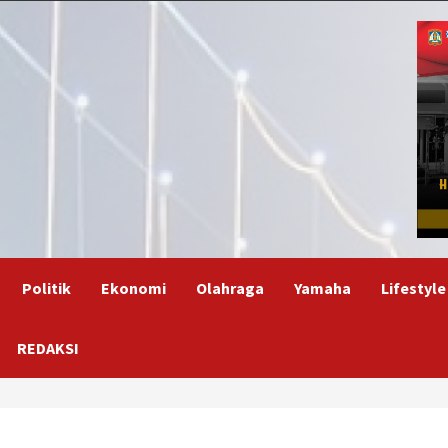
Politik
Ekonomi
Olahraga
Yamaha
Lifestyle
REDAKSI