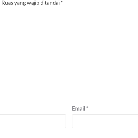
.
Ruas yang wajib ditandai
*
Email
*