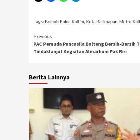
Tags:
Brimob Polda Kaltim
,
Kota Balikpapan
,
Metro Kal
Continue
Previous
PAC Pemuda Pancasila Balteng Bersih-Bersih Ta
Reading
Tindaklanjut Kegiatan Almarhum Pak Riri
Berita Lainnya