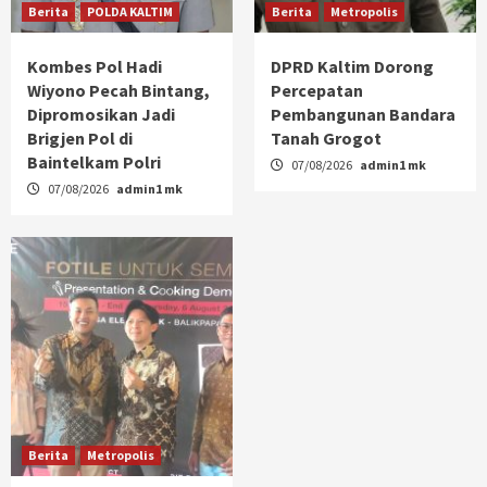
Berita
POLDA KALTIM
Berita
Metropolis
Kombes Pol Hadi
DPRD Kaltim Dorong
Wiyono Pecah Bintang,
Percepatan
Dipromosikan Jadi
Pembangunan Bandara
Brigjen Pol di
Tanah Grogot
Baintelkam Polri
07/08/2026
admin1 mk
07/08/2026
admin1 mk
Berita
Metropolis