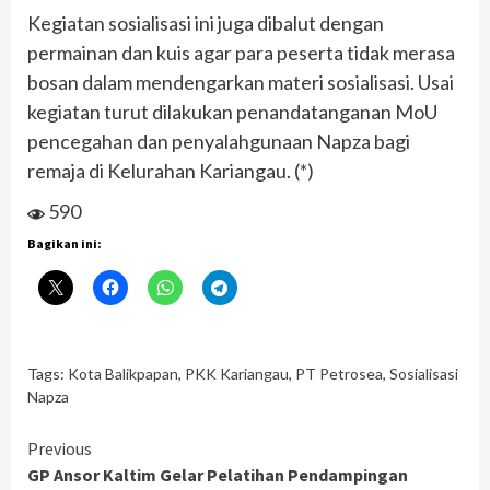
Kegiatan sosialisasi ini juga dibalut dengan
permainan dan kuis agar para peserta tidak merasa
bosan dalam mendengarkan materi sosialisasi. Usai
kegiatan turut dilakukan penandatanganan MoU
pencegahan dan penyalahgunaan Napza bagi
remaja di Kelurahan Kariangau. (*)
590
Bagikan ini:
Tags:
Kota Balikpapan
,
PKK Kariangau
,
PT Petrosea
,
Sosialisasi
Napza
Continue
Previous
GP Ansor Kaltim Gelar Pelatihan Pendampingan
Reading