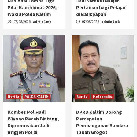
Nasional Lomba Tiga
Jadi Sarana Belajar
Pilar Kamtibmas 2026,
Pertanian bagi Pelajar
Wakili Polda Kaltim
di Balikpapan
07/08/2026
admin1 mk
07/08/2026
admin1 mk
Berita
POLDA KALTIM
Berita
Metropolis
Kombes Pol Hadi
DPRD Kaltim Dorong
Wiyono Pecah Bintang,
Percepatan
Dipromosikan Jadi
Pembangunan Bandara
Brigjen Pol di
Tanah Grogot