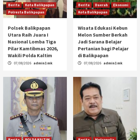
Berita
Kota Balikpapan
Berita
Daerah
Ekonomi
Polresta Balikpapan
Kota Balikpapan
Polsek Balikpapan
Wisata Edukasi Kebun
Utara Raih Juara I
Melon Sumber Berkah
Nasional Lomba Tiga
Jadi Sarana Belajar
Pilar Kamtibmas 2026,
Pertanian bagi Pelajar
Wakili Polda Kaltim
di Balikpapan
07/08/2026
admin1 mk
07/08/2026
admin1 mk
Berita
POLDA KALTIM
Berita
Metropolis