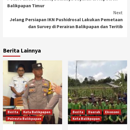
Reading
Balikpapan Timur
Next
Jelang Persiapan IKN Pushidrosal Lakukan Pemetaan
dan Survey di Perairan Balikpapan dan Teritib
Berita Lainnya
Berita
Kota Balikpapan
Berita
Daerah
Ekonomi
Polresta Balikpapan
Kota Balikpapan