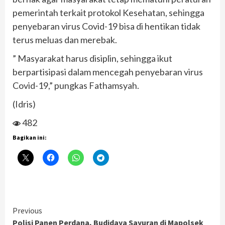
pemerintah terkait protokol Kesehatan, sehingga
penyebaran virus Covid-19 bisa di hentikan tidak
terus meluas dan merebak.
” Masyarakat harus disiplin, sehingga ikut
berpartisipasi dalam mencegah penyebaran virus
Covid-19,” pungkas Fathamsyah.
(Idris)
482
Bagikan ini:
Continue
Previous
Polisi Panen Perdana, Budidaya Sayuran di Mapolsek