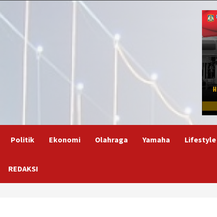
Politik
Ekonomi
Olahraga
Yamaha
Lifestyle
REDAKSI