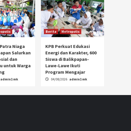
opolis
Berita
Metropolis
Patra Niaga
KPB Perkuat Edukasi
papan Salurkan
Energi dan Karakter, 600
sial dan
Siswa di Balikpapan-
u untuk Warga
Lawe-Lawe Ikuti
ang
Program Mengajar
admin1 mk
04/08/2026
admin1 mk