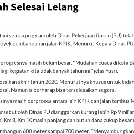
h Selesai Lelang
t ini semua program oleh Dinas Pekerjaan Umum (PU) tel
oyek pembangunan jalan KPIK. Menurut Kepala Dinas PU, A
 progresnya masih belum besar. “Mudahan cuaca di kota Ba
gi kegiatan kita tidak banyak tahun ini,” jelas Yusri.
lesaikan akhir tahun 2020. Menurutnya khusus untuk bidan
sai. Namun ia berharap bisa terselesaikan segera.
inya masih berproses antara lain KPIK dan jalan tembus M
sebut oleh Dinas PU dianggarkan kurang lebih Rp 9 miliar. 
ai Km 8, Km 10 masih panjang dan butuh dana cukup besar 
sa membangun 600 meter sampai 700 meter. “Menyambungka