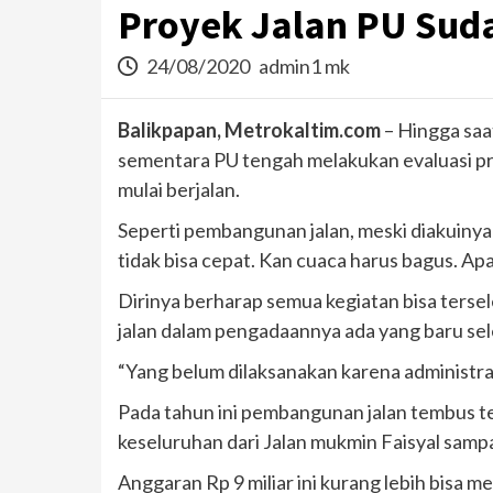
Proyek Jalan PU Suda
24/08/2020
admin1 mk
Balikpapan, Metrokaltim.com
– Hingga saa
sementara PU tengah melakukan evaluasi pr
mulai berjalan.
Seperti pembangunan jalan, meski diakuinya
tidak bisa cepat. Kan cuaca harus bagus. Apala
Dirinya berharap semua kegiatan bisa terse
jalan dalam pengadaannya ada yang baru sele
“Yang belum dilaksanakan karena administras
Pada tahun ini pembangunan jalan tembus ter
keseluruhan dari Jalan mukmin Faisyal samp
Anggaran Rp 9 miliar ini kurang lebih bi