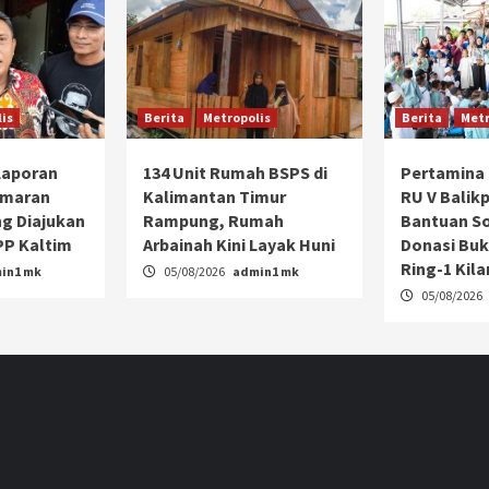
is
Berita
Metropolis
Berita
Metr
 Laporan
134 Unit Rumah BSPS di
Pertamina 
emaran
Kalimantan Timur
RU V Balik
g Diajukan
Rampung, Rumah
Bantuan So
P Kaltim
Arbainah Kini Layak Huni
Donasi Buk
Ring-1 Kil
in1 mk
05/08/2026
admin1 mk
05/08/2026