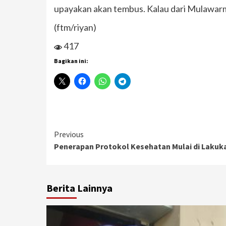
upayakan akan tembus. Kalau dari Mulawarman
(ftm/riyan)
417
Bagikan ini:
Continue
Previous
Penerapan Protokol Kesehatan Mulai di Lakuk
Reading
Berita Lainnya