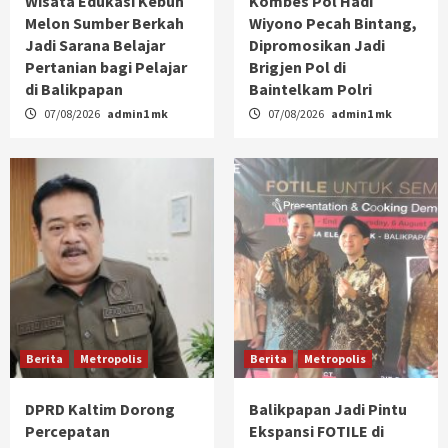
Wisata Edukasi Kebun
Kombes Pol Hadi
Melon Sumber Berkah
Wiyono Pecah Bintang,
Jadi Sarana Belajar
Dipromosikan Jadi
Pertanian bagi Pelajar
Brigjen Pol di
di Balikpapan
Baintelkam Polri
07/08/2026
admin1 mk
07/08/2026
admin1 mk
Berita
Metropolis
Berita
Metropolis
DPRD Kaltim Dorong
Balikpapan Jadi Pintu
Percepatan
Ekspansi FOTILE di