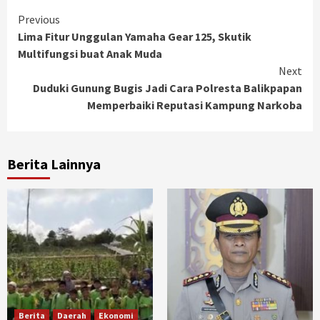
Continue
Previous
Lima Fitur Unggulan Yamaha Gear 125, Skutik
Reading
Multifungsi buat Anak Muda
Next
Duduki Gunung Bugis Jadi Cara Polresta Balikpapan
Memperbaiki Reputasi Kampung Narkoba
Berita Lainnya
Berita
Daerah
Ekonomi