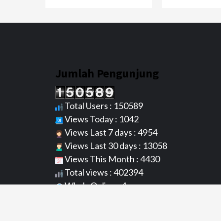
Jumlah Pengunjung
Total Users : 150589
Views Today : 1042
Views Last 7 days : 4954
Views Last 30 days : 13058
Views This Month : 4430
Total views : 402394
Who's Online : 4
Server Time : 07/08/2026 07/08/2026