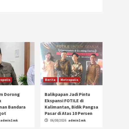
opolis
Berita
Metropolis
im Dorong
Balikpapan Jadi Pintu
n
Ekspansi FOTILE di
an Bandara
Kalimantan, Bidik Pangsa
got
Pasar di Atas 10 Persen
admin1 mk
06/08/2026
admin1 mk