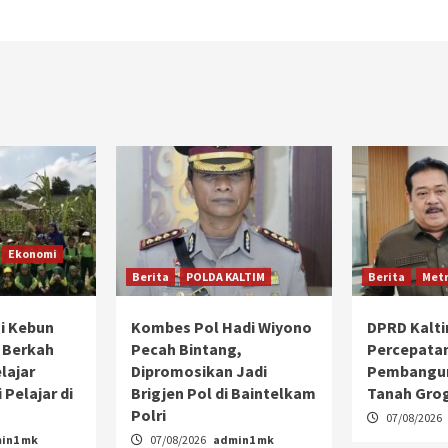
Ekonomi
Berita
POLDA KALTIM
Berita
Metr
i Kebun
Kombes Pol Hadi Wiyono
DPRD Kalt
 Berkah
Pecah Bintang,
Percepata
lajar
Dipromosikan Jadi
Pembangun
 Pelajar di
Brigjen Pol di Baintelkam
Tanah Gro
Polri
07/08/2026
in1 mk
07/08/2026
admin1 mk