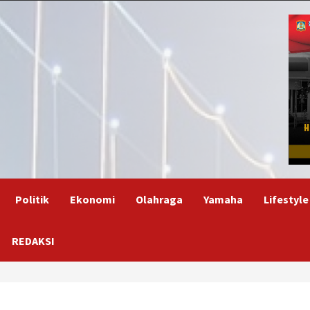
Politik
Ekonomi
Olahraga
Yamaha
Lifestyle
REDAKSI