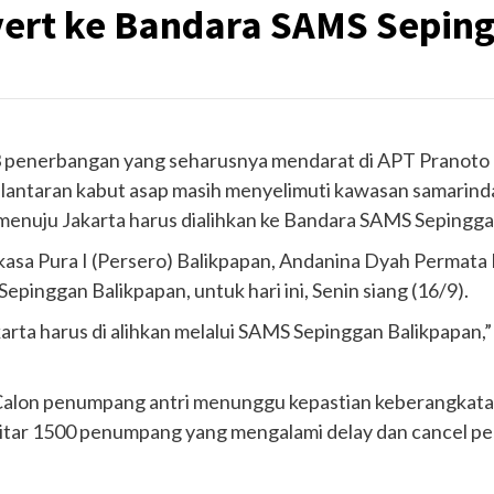
vert ke Bandara SAMS Sepin
 penerbangan yang seharusnya mendarat di APT Pranoto har
antaran kabut asap masih menyelimuti kawasan samarinda
 menuju Jakarta harus dialihkan ke Bandara SAMS Sepingga
sa Pura I (Persero) Balikpapan, Andanina Dyah Permata 
inggan Balikpapan, untuk hari ini, Senin siang (16/9).
rta harus di alihkan melalui SAMS Sepinggan Balikpapan,” 
alon penumpang antri menunggu kepastian keberangkat
 sekitar 1500 penumpang yang mengalami delay dan cancel p