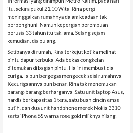
Informasi yang dihimpun Metro Kaltim, pada hari
itu, sekira pukul 21.00 Wita, Rina pergi
meninggalkan rumahnya dalam keadaan tak
berpenghuni. Namun kepergian perempuan
berusia 33 tahun itu tak lama. Selang sejam
kemudian, dia pulang.
Setibanya di rumah, Rina terkejut ketika melihat
pintu dapur terbuka. Ada bekas congkelan
ditemukan di bagian pintu. Hal ini membuat dia
curiga. Ia pun bergegas mengecek seisi rumahnya.
Kecurigaannya pun benar. Rina tak menemukan
barang-barang berharganya. Satu unit laptop Asus,
hardis berkapasitas 1 tera, satu buah cincin emas
putih, dan dua unit handphone merek Nokia 3310
serta iPhone 5S warna rose gold miliknya hilang.