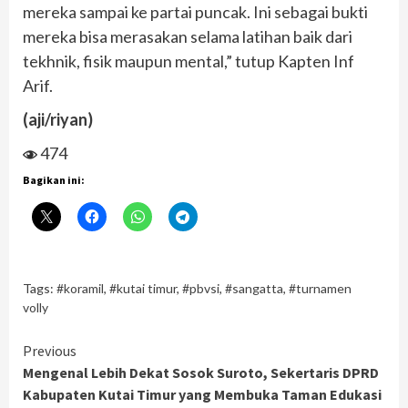
mereka sampai ke partai puncak. Ini sebagai bukti
mereka bisa merasakan selama latihan baik dari
tekhnik, fisik maupun mental,” tutup Kapten Inf
Arif.
(aji/riyan)
474
Bagikan ini:
Tags:
#koramil
,
#kutai timur
,
#pbvsi
,
#sangatta
,
#turnamen
volly
Continue
Previous
Mengenal Lebih Dekat Sosok Suroto, Sekertaris DPRD
Reading
Kabupaten Kutai Timur yang Membuka Taman Edukasi