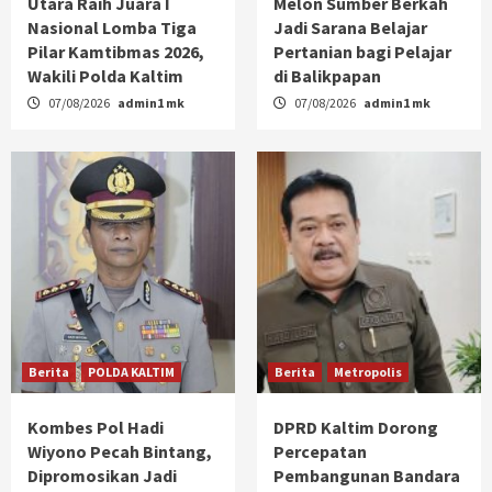
Utara Raih Juara I
Melon Sumber Berkah
Nasional Lomba Tiga
Jadi Sarana Belajar
Pilar Kamtibmas 2026,
Pertanian bagi Pelajar
Wakili Polda Kaltim
di Balikpapan
07/08/2026
admin1 mk
07/08/2026
admin1 mk
Berita
POLDA KALTIM
Berita
Metropolis
Kombes Pol Hadi
DPRD Kaltim Dorong
Wiyono Pecah Bintang,
Percepatan
Dipromosikan Jadi
Pembangunan Bandara