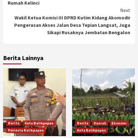
Rumah Kelinci
Next
Wakil Ketua Komisi III DPRD Kutim Kidang Akomodir
Pengerasan Akses Jalan Desa Tepian Langsat, Juga
Sikapi Rusaknya Jembatan Bengalon
Berita Lainnya
Berita
Kota Balikpapan
Berita
Daerah
Ekonomi
Polresta Balikpapan
Kota Balikpapan