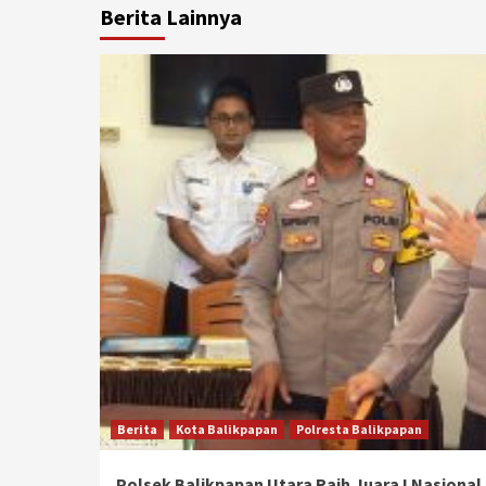
Berita Lainnya
Berita
Kota Balikpapan
Polresta Balikpapan
Polsek Balikpapan Utara Raih Juara I Nasional