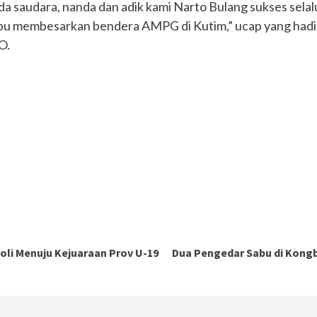
a saudara, nanda dan adik kami Narto Bulang sukses selalu
mpu membesarkan bendera AMPG di Kutim,” ucap yang hadi
O.
oli Menuju Kejuaraan Prov U-19
Dua Pengedar Sabu di Kong