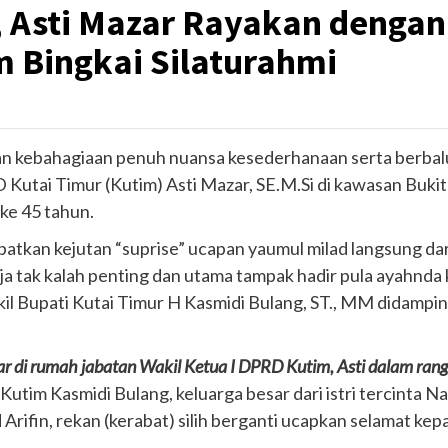
, Asti Mazar Rayakan denga
 Bingkai Silaturahmi
 kebahagiaan penuh nuansa kesederhanaan serta berbalut s
utai Timur (Kutim) Asti Mazar, SE.M.Si di kawasan Bukit 
ke 45 tahun.
tkan kejutan “suprise” ucapan yaumul milad langsung dar
aja tak kalah penting dan utama tampak hadir pula ayahnd
l Bupati Kutai Timur H Kasmidi Bulang, ST., MM didampingi 
ar di rumah jabatan Wakil Ketua I DPRD Kutim, Asti dalam rang
Kutim Kasmidi Bulang, keluarga besar dari istri tercinta N
Arifin, rekan (kerabat) silih berganti ucapkan selamat 