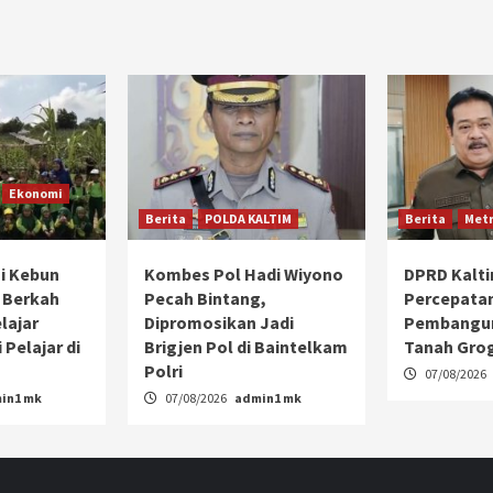
Ekonomi
Berita
POLDA KALTIM
Berita
Metr
i Kebun
Kombes Pol Hadi Wiyono
DPRD Kalt
 Berkah
Pecah Bintang,
Percepata
lajar
Dipromosikan Jadi
Pembangun
 Pelajar di
Brigjen Pol di Baintelkam
Tanah Gro
Polri
07/08/2026
in1 mk
07/08/2026
admin1 mk