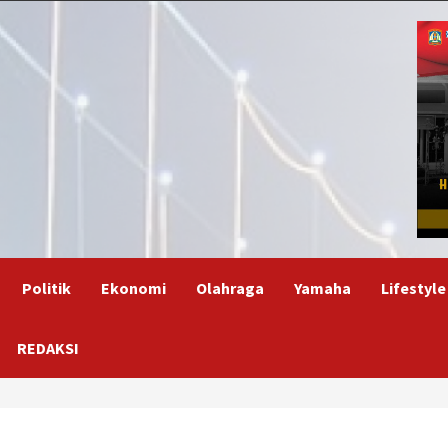
Politik
Ekonomi
Olahraga
Yamaha
Lifestyle
REDAKSI