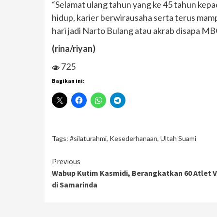
“Selamat ulang tahun yang ke 45 tahun kepad
hidup, karier berwirausaha serta terus ma
hari jadi Narto Bulang atau akrab disapa MB
(rina/riyan)
725
Bagikan ini:
Tags:
#silaturahmi
,
Kesederhanaan
,
Ultah Suami
Continue
Previous
Wabup Kutim Kasmidi, Berangkatkan 60 Atlet V
Reading
di Samarinda