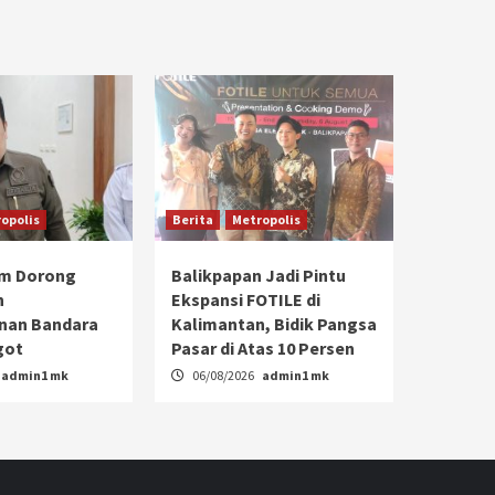
opolis
Berita
Metropolis
im Dorong
Balikpapan Jadi Pintu
n
Ekspansi FOTILE di
an Bandara
Kalimantan, Bidik Pangsa
got
Pasar di Atas 10 Persen
admin1 mk
06/08/2026
admin1 mk