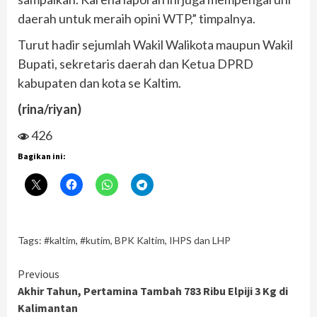
daerah untuk meraih opini WTP,” timpalnya.
Turut hadir sejumlah Wakil Walikota maupun Wakil
Bupati, sekretaris daerah dan Ketua DPRD
kabupaten dan kota se Kaltim.
(rina/riyan)
426
Bagikan ini:
Tags:
#kaltim
,
#kutim
,
BPK Kaltim
,
IHPS dan LHP
Continue
Previous
Akhir Tahun, Pertamina Tambah 783 Ribu Elpiji 3 Kg di
Reading
Kalimantan