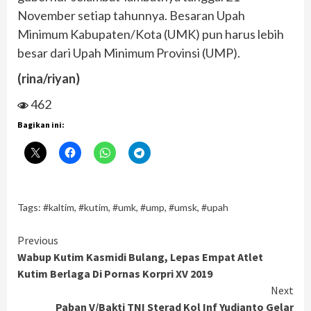
November setiap tahunnya. Besaran Upah
Minimum Kabupaten/Kota (UMK) pun harus lebih
besar dari Upah Minimum Provinsi (UMP).
(rina/riyan)
462
Bagikan ini:
Tags:
#kaltim
,
#kutim
,
#umk
,
#ump
,
#umsk
,
#upah
Continue
Previous
Wabup Kutim Kasmidi Bulang, Lepas Empat Atlet
Reading
Kutim Berlaga Di Pornas Korpri XV 2019
Next
Paban V/Bakti TNI Sterad Kol Inf Yudianto Gelar